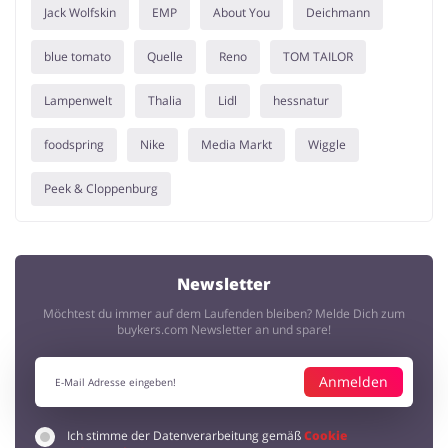
Jack Wolfskin
EMP
About You
Deichmann
blue tomato
Quelle
Reno
TOM TAILOR
Lampenwelt
Thalia
Lidl
hessnatur
foodspring
Nike
Media Markt
Wiggle
Peek & Cloppenburg
Newsletter
Möchtest du immer auf dem Laufenden bleiben? Melde Dich zum
buykers.com Newsletter an und spare!
Anmelden
Ich stimme der Datenverarbeitung gemäß
Cookie