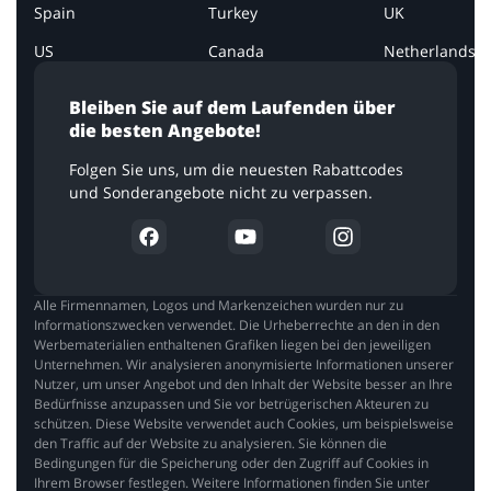
Spain
Turkey
UK
US
Canada
Netherlands
Bleiben Sie auf dem Laufenden über
die besten Angebote!
Folgen Sie uns, um die neuesten Rabattcodes
und Sonderangebote nicht zu verpassen.
Alle Firmennamen, Logos und Markenzeichen wurden nur zu
Informationszwecken verwendet. Die Urheberrechte an den in den
Werbematerialien enthaltenen Grafiken liegen bei den jeweiligen
Unternehmen. Wir analysieren anonymisierte Informationen unserer
Nutzer, um unser Angebot und den Inhalt der Website besser an Ihre
Bedürfnisse anzupassen und Sie vor betrügerischen Akteuren zu
schützen. Diese Website verwendet auch Cookies, um beispielsweise
den Traffic auf der Website zu analysieren. Sie können die
Bedingungen für die Speicherung oder den Zugriff auf Cookies in
Ihrem Browser festlegen. Weitere Informationen finden Sie unter