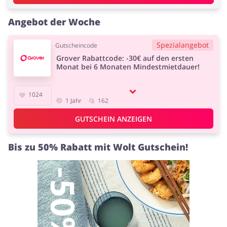
Kfz
Bürobedarf &
Schreibwaren
Angebot der Woche
Spezialangebot
Gutscheincode
Grover Rabattcode: -30€ auf den ersten
Monat bei 6 Monaten Mindestmietdauer!
Sport & Hobby
Schmuck & Uhren
1024
1 Jahr
162
GUTSCHEIN ANZEIGEN
Blumen & Geschenke
Reisen
Bis zu 50% Rabatt mit Wolt Gutschein!
Elektronik
Tierbedarf