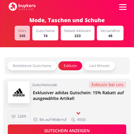
Mode, Taschen und Schuhe
Kategorien
Alles
Gutscheine
Rabatt-Aktionen
Versandfrei
345
74
223
48
Top100
Shops
Mode & Accessoires
Home & Garden
Beliebteste Gutscheine
Exklusiv
Last Minute!
GUTSCHEIN EINFÜGEN
Exklusiv bei uns
Gutscheincode
Exklusiver adidas Gutschein: 15% Rabatt auf
ausgewählte Artikel!
Essen & Trinken
Beauty & Gesundheit
2269
Bis auf Widerruf
4550
GUTSCHEIN ANZEIGEN