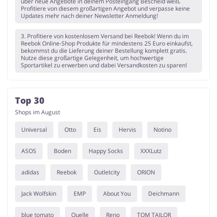
über neue Angebote in deinem Posteingang Bescheid weiß.
Profitiere von diesem großartigen Angebot und verpasse keine
Updates mehr nach deiner Newsletter Anmeldung!
3. Profitiere von kostenlosem Versand bei Reebok! Wenn du im
Reebok Online-Shop Produkte für mindestens 25 Euro einkaufst,
bekommst du die Lieferung deiner Bestellung komplett gratis.
Nutze diese großartige Gelegenheit, um hochwertige
Sportartikel zu erwerben und dabei Versandkosten zu sparen!
Top 30
Shops im August
Universal
Otto
Eis
Hervis
Notino
ASOS
Boden
Happy Socks
XXXLutz
adidas
Reebok
Outletcity
ORION
Jack Wolfskin
EMP
About You
Deichmann
blue tomato
Quelle
Reno
TOM TAILOR