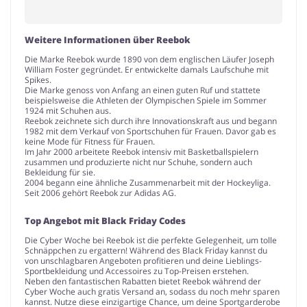
Weitere Informationen über Reebok
Die Marke Reebok wurde 1890 von dem englischen Läufer Joseph
William Foster gegründet. Er entwickelte damals Laufschuhe mit
Spikes.
Die Marke genoss von Anfang an einen guten Ruf und stattete
beispielsweise die Athleten der Olympischen Spiele im Sommer
1924 mit Schuhen aus.
Reebok zeichnete sich durch ihre Innovationskraft aus und begann
1982 mit dem Verkauf von Sportschuhen für Frauen. Davor gab es
keine Mode für Fitness für Frauen.
Im Jahr 2000 arbeitete Reebok intensiv mit Basketballspielern
zusammen und produzierte nicht nur Schuhe, sondern auch
Bekleidung für sie.
2004 begann eine ähnliche Zusammenarbeit mit der Hockeyliga.
Seit 2006 gehört Reebok zur Adidas AG.
Top Angebot mit Black Friday Codes
Die Cyber Woche bei Reebok ist die perfekte Gelegenheit, um tolle
Schnäppchen zu ergattern! Während des Black Friday kannst du
von unschlagbaren Angeboten profitieren und deine Lieblings-
Sportbekleidung und Accessoires zu Top-Preisen erstehen.
Neben den fantastischen Rabatten bietet Reebok während der
Cyber Woche auch gratis Versand an, sodass du noch mehr sparen
kannst. Nutze diese einzigartige Chance, um deine Sportgarderobe