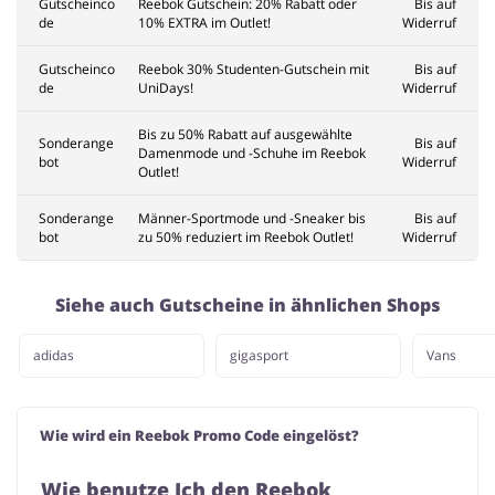
Gutscheinco
Reebok Gutschein: 20% Rabatt oder
Bis auf
de
10% EXTRA im Outlet!
Widerruf
Gutscheinco
Reebok 30% Studenten-Gutschein mit
Bis auf
de
UniDays!
Widerruf
Bis zu 50% Rabatt auf ausgewählte
Sonderange
Bis auf
Damenmode und -Schuhe im Reebok
bot
Widerruf
Outlet!
Sonderange
Männer-Sportmode und -Sneaker bis
Bis auf
bot
zu 50% reduziert im Reebok Outlet!
Widerruf
Siehe auch Gutscheine in ähnlichen Shops
adidas
gigasport
Vans
Wie wird ein Reebok Promo Code eingelöst?
Wie benutze Ich den Reebok