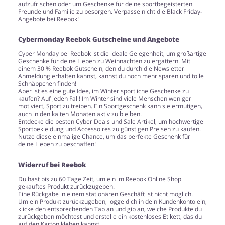
aufzufrischen oder um Geschenke für deine sportbegeisterten
Freunde und Familie zu besorgen. Verpasse nicht die Black Friday-
Angebote bei Reebok!
Cybermonday Reebok Gutscheine und Angebote
Cyber Monday bei Reebok ist die ideale Gelegenheit, um großartige
Geschenke für deine Lieben zu Weihnachten zu ergattern. Mit
einem 30 % Reebok Gutschein, den du durch die Newsletter
Anmeldung erhalten kannst, kannst du noch mehr sparen und tolle
Schnäppchen finden!
Aber ist es eine gute Idee, im Winter sportliche Geschenke zu
kaufen? Auf jeden Fall! Im Winter sind viele Menschen weniger
motiviert, Sport zu treiben. Ein Sportgeschenk kann sie ermutigen,
auch in den kalten Monaten aktiv zu bleiben.
Entdecke die besten Cyber Deals und Sale Artikel, um hochwertige
Sportbekleidung und Accessoires zu günstigen Preisen zu kaufen.
Nutze diese einmalige Chance, um das perfekte Geschenk für
deine Lieben zu beschaffen!
Widerruf bei Reebok
Du hast bis zu 60 Tage Zeit, um ein im Reebok Online Shop
gekauftes Produkt zurückzugeben.
Eine Rückgabe in einem stationären Geschäft ist nicht möglich.
Um ein Produkt zurückzugeben, logge dich in dein Kundenkonto ein,
klicke den entsprechenden Tab an und gib an, welche Produkte du
zurückgeben möchtest und erstelle ein kostenloses Etikett, das du
auf den Karton kleben kannst.