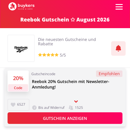
Reebok Gutschein ✩ August 2026
Kategorien
Die neuesten Gutscheine und
Top100
Rabatte
5/5
Shops
Mode & Accessoires
Home & Garden
Empfohlen
Gutscheincode
20%
GUTSCHEIN EINFÜGEN
Reebok 20% Gutschein mit Newsletter-
Anmledung!
Code
Essen & Trinken
Beauty & Gesundheit
6527
Bis auf Widerruf
1525
GUTSCHEIN ANZEIGEN