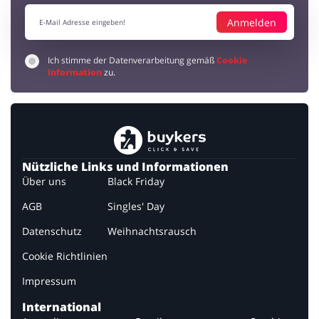
Das ist eingach großartig! Ich wolte schon lange neue Schuhe kaufen
Anmelden
und auf buykers habe Ich den 25% Rabatt gefunden und im Outlet
habe ich Reeboks für 33€ gekauft!
Ich stimme der Datenverarbeitung gemäß
Cookie
Sparen mit Gutscheinen!
Information
zu.
Michael
5 / 5
20.02.2020
So einfach kann man 15% sparen auf den idealen Schuhen!
Nützliche Links und Informationen
Über uns
Black Friday
AGB
Singles' Day
Datenschutz
Weihnachtsrausch
Cookie Richtlinien
Impressum
International