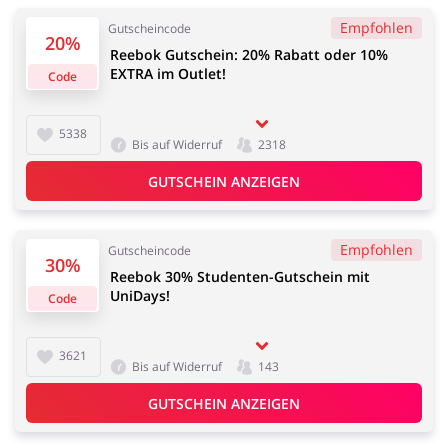
Kfz
Bürobedarf &
Empfohlen
Gutscheincode
Schreibwaren
20%
Reebok Gutschein: 20% Rabatt oder 10%
EXTRA im Outlet!
Code
5338
Sport & Hobby
Schmuck & Uhren
Bis auf Widerruf
2318
GUTSCHEIN ANZEIGEN
Empfohlen
Gutscheincode
30%
Blumen & Geschenke
Reisen
Reebok 30% Studenten-Gutschein mit
UniDays!
Code
3621
Bis auf Widerruf
143
Elektronik
Tierbedarf
GUTSCHEIN ANZEIGEN