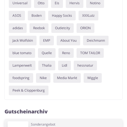
Universal
Otto
Eis
Hervis
Notino
ASOS
Boden
Happy Socks
XXXLutz
adidas
Reebok
Outletcity
ORION
Jack Wolfskin
EMP
About You
Deichmann
blue tomato
Quelle
Reno
TOM TAILOR
Lampenwelt
Thalia
Lidl
hessnatur
foodspring
Nike
Media Markt
Wiggle
Peek & Cloppenburg
Gutscheinarchiv
Sonderangebot