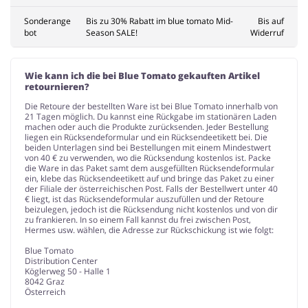
Sonderange
Bis zu 30% Rabatt im blue tomato Mid-
Bis auf
bot
Season SALE!
Widerruf
Wie kann ich die bei Blue Tomato gekauften Artikel
retournieren?
Die Retoure der bestellten Ware ist bei Blue Tomato innerhalb von
21 Tagen möglich. Du kannst eine Rückgabe im stationären Laden
machen oder auch die Produkte zurücksenden. Jeder Bestellung
liegen ein Rücksendeformular und ein Rücksendeetikett bei. Die
beiden Unterlagen sind bei Bestellungen mit einem Mindestwert
von 40 € zu verwenden, wo die Rücksendung kostenlos ist. Packe
die Ware in das Paket samt dem ausgefüllten Rücksendeformular
ein, klebe das Rücksendeetikett auf und bringe das Paket zu einer
der Filiale der österreichischen Post. Falls der Bestellwert unter 40
€ liegt, ist das Rücksendeformular auszufüllen und der Retoure
beizulegen, jedoch ist die Rücksendung nicht kostenlos und von dir
zu frankieren. In so einem Fall kannst du frei zwischen Post,
Hermes usw. wählen, die Adresse zur Rückschickung ist wie folgt:
Blue Tomato
Distribution Center
Köglerweg 50 - Halle 1
8042 Graz
Österreich