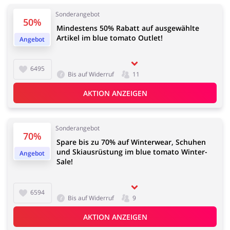
Kfz
Bürobedarf &
Sonderangebot
Schreibwaren
50%
Mindestens 50% Rabatt auf ausgewählte
Artikel im blue tomato Outlet!
Angebot
6495
Sport & Hobby
Schmuck & Uhren
Bis auf Widerruf
11
AKTION ANZEIGEN
Sonderangebot
70%
Blumen & Geschenke
Reisen
Spare bis zu 70% auf Winterwear, Schuhen
und Skiausrüstung im blue tomato Winter-
Angebot
Sale!
6594
Bis auf Widerruf
9
Elektronik
Tierbedarf
AKTION ANZEIGEN