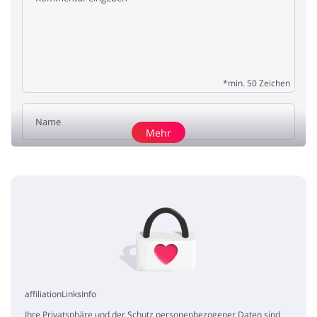
*min. 50 Zeichen
Mehr
Rezension hinzufügen
gutscheine
Johannes85
5 / 5
16.10.2019
Habe hier schnell die perfekte Skiausrüstung gefunden und mit den
Gutscheinen sparen können, empfehle ich weiter.
affiliationLinksInfo
Ihre Privatsphäre und der Schutz personenbezogener Daten sind