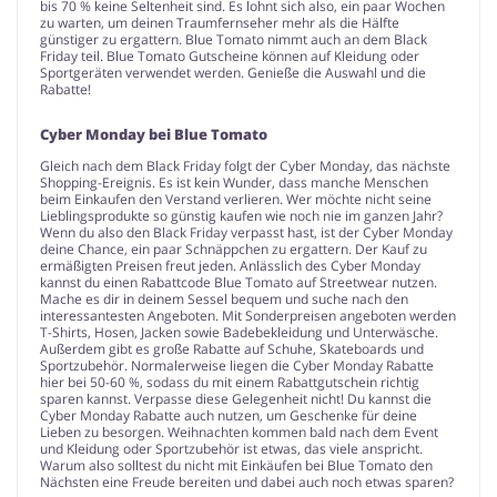
bis 70 % keine Seltenheit sind. Es lohnt sich also, ein paar Wochen
zu warten, um deinen Traumfernseher mehr als die Hälfte
günstiger zu ergattern. Blue Tomato nimmt auch an dem Black
Friday teil. Blue Tomato Gutscheine können auf Kleidung oder
Sportgeräten verwendet werden. Genieße die Auswahl und die
Rabatte!
Cyber Monday bei Blue Tomato
Gleich nach dem Black Friday folgt der Cyber Monday, das nächste
Shopping-Ereignis. Es ist kein Wunder, dass manche Menschen
beim Einkaufen den Verstand verlieren. Wer möchte nicht seine
Lieblingsprodukte so günstig kaufen wie noch nie im ganzen Jahr?
Wenn du also den Black Friday verpasst hast, ist der Cyber Monday
deine Chance, ein paar Schnäppchen zu ergattern. Der Kauf zu
ermäßigten Preisen freut jeden. Anlässlich des Cyber Monday
kannst du einen Rabattcode Blue Tomato auf Streetwear nutzen.
Mache es dir in deinem Sessel bequem und suche nach den
interessantesten Angeboten. Mit Sonderpreisen angeboten werden
T-Shirts, Hosen, Jacken sowie Badebekleidung und Unterwäsche.
Außerdem gibt es große Rabatte auf Schuhe, Skateboards und
Sportzubehör. Normalerweise liegen die Cyber Monday Rabatte
hier bei 50-60 %, sodass du mit einem Rabattgutschein richtig
sparen kannst. Verpasse diese Gelegenheit nicht! Du kannst die
Cyber Monday Rabatte auch nutzen, um Geschenke für deine
Lieben zu besorgen. Weihnachten kommen bald nach dem Event
und Kleidung oder Sportzubehör ist etwas, das viele anspricht.
Warum also solltest du nicht mit Einkäufen bei Blue Tomato den
Nächsten eine Freude bereiten und dabei auch noch etwas sparen?