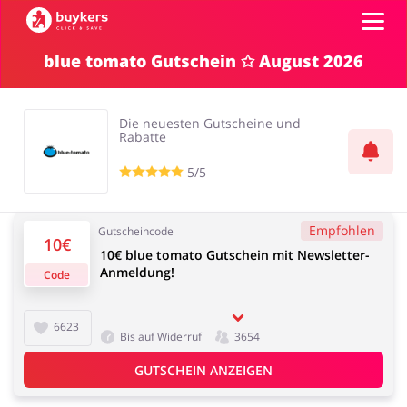
blue tomato Gutschein ✩ August 2026
Kategorien
Die neuesten Gutscheine und
Top100
Rabatte
5/5
Shops
Mode & Accessoires
Home & Garden
Empfohlen
Gutscheincode
10€
GUTSCHEIN EINFÜGEN
10€ blue tomato Gutschein mit Newsletter-
Anmeldung!
Code
Essen & Trinken
Beauty & Gesundheit
6623
Bis auf Widerruf
3654
GUTSCHEIN ANZEIGEN