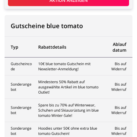
AKTION ANZEIGEN
Gutscheine blue tomato
Ablauf
Typ
Rabattdetails
datum
Gutscheinco
10€ blue tomato Gutschein mit
Bis auf
de
Newsletter-Anmeldung!
Widerruf
Mindestens 50% Rabatt auf
Sonderange
Bis auf
ausgewählte Artikel im blue tomato
bot
Widerruf
Outlet!
Spare bis zu 70% auf Winterwear,
Sonderange
Bis auf
Schuhen und Skiausrüstung im blue
bot
Widerruf
tomato Winter-Sale!
Sonderange
Hoodies unter 50€ ohne extra blue
Bis auf
bot
tomato Gutschein!
Widerruf