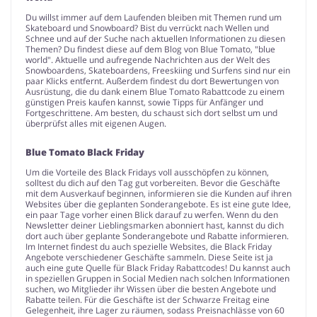
Du willst immer auf dem Laufenden bleiben mit Themen rund um
Skateboard und Snowboard? Bist du verrückt nach Wellen und
Schnee und auf der Suche nach aktuellen Informationen zu diesen
Themen? Du findest diese auf dem Blog von Blue Tomato, "blue
world". Aktuelle und aufregende Nachrichten aus der Welt des
Snowboardens, Skateboardens, Freeskiing und Surfens sind nur ein
paar Klicks entfernt. Außerdem findest du dort Bewertungen von
Ausrüstung, die du dank einem Blue Tomato Rabattcode zu einem
günstigen Preis kaufen kannst, sowie Tipps für Anfänger und
Fortgeschrittene. Am besten, du schaust sich dort selbst um und
überprüfst alles mit eigenen Augen.
Blue Tomato Black Friday
Um die Vorteile des Black Fridays voll ausschöpfen zu können,
solltest du dich auf den Tag gut vorbereiten. Bevor die Geschäfte
mit dem Ausverkauf beginnen, informieren sie die Kunden auf ihren
Websites über die geplanten Sonderangebote. Es ist eine gute Idee,
ein paar Tage vorher einen Blick darauf zu werfen. Wenn du den
Newsletter deiner Lieblingsmarken abonniert hast, kannst du dich
dort auch über geplante Sonderangebote und Rabatte informieren.
Im Internet findest du auch spezielle Websites, die Black Friday
Angebote verschiedener Geschäfte sammeln. Diese Seite ist ja
auch eine gute Quelle für Black Friday Rabattcodes! Du kannst auch
in speziellen Gruppen in Social Medien nach solchen Informationen
suchen, wo Mitglieder ihr Wissen über die besten Angebote und
Rabatte teilen. Für die Geschäfte ist der Schwarze Freitag eine
Gelegenheit, ihre Lager zu räumen, sodass Preisnachlässe von 60