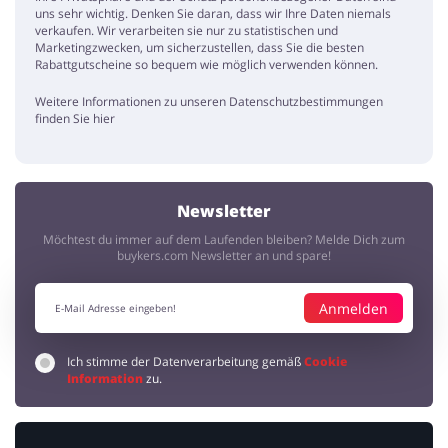
uns sehr wichtig. Denken Sie daran, dass wir Ihre Daten niemals
verkaufen. Wir verarbeiten sie nur zu statistischen und
Marketingzwecken, um sicherzustellen, dass Sie die besten
Rabattgutscheine so bequem wie möglich verwenden können.
Weitere Informationen zu unseren Datenschutzbestimmungen
finden Sie hier
Newsletter
Willkommen!
Möchtest du immer auf dem Laufenden bleiben? Melde Dich zum
buykers.com Newsletter an und spare!
Wir freuen uns, dass Sie zurückgekommen sind, um
die besten Rabatte im Internet zu nutzen! Bevor Sie
Anmelden
dies tun, brauchen wir Ihre Aufmerksamkeit für einen
Moment. In Bezug auf Ihre Privatsphäre...
Ich stimme der Datenverarbeitung gemäß
Cookie
Information
zu.
... MEHR LESEN
In Bezug auf Änderungen der Datenschutzverordnung
(DSGVO) haben wir im Interesse Ihrer Privatsphäre