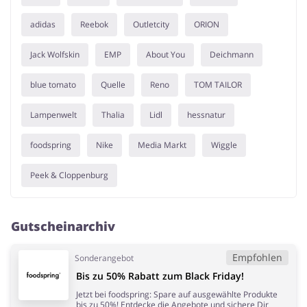
adidas
Reebok
Outletcity
ORION
Jack Wolfskin
EMP
About You
Deichmann
blue tomato
Quelle
Reno
TOM TAILOR
Lampenwelt
Thalia
Lidl
hessnatur
foodspring
Nike
Media Markt
Wiggle
Peek & Cloppenburg
Gutscheinarchiv
Empfohlen
Sonderangebot
Bis zu 50% Rabatt zum Black Friday!
Jetzt bei foodspring: Spare auf ausgewählte Produkte
bis zu 50%! Entdecke die Angebote und sichere Dir