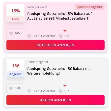
Kfz
Bürobedarf &
Spezialangebot
Gutscheincode
Schreibwaren
15%
foodspring Gutschein: 15% Rabatt auf
ALLES ab 29,99€ Mindestbestellwert!
Code
4450
Sport & Hobby
Schmuck & Uhren
Bis auf Widerruf
5581
GUTSCHEIN ANZEIGEN
Sonderangebot
15€
Blumen & Geschenke
Reisen
foodspring Gutschein: 15€ Rabatt mit
Weiterempfehlung!
Angebot
6603
Bis auf Widerruf
527
Elektronik
Tierbedarf
AKTION ANZEIGEN