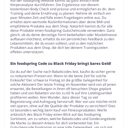
Auf der foodspring-Website kannst du ganz einfach eine
Körperanalyse durchführen. Die Ergebnisse von diesem
kostenlosen Body Check sind präzise und ermöglichen es dir, dein
Training und deine Ernährung zu planen. Nehme dir einfach ein
paar Minuten Zeit und fülle einen Fragebogen online aus. Du
erhältst dann wertvolle Rückinformationen über deine BMI und
empfohlene Produkte aus dem Shop. Natürlich kannst du für alle
diese Produkte einen foodspring Gutscheincode verwenden. Ganz
gleich, ob du deine derzeitige Form beibehalten oder Muskelmasse
aufbauen möchtest, erhältst du ein persönliches Feedback zu den
Lebensmitteln, die du essen solltest, und zu den nützlichen
Produkten aus dem Shop, die dich bei deinem Trainingszielen
effektiv unterstützen.
Ein foodspring Code zu Black Friday bringt bares Geld!
Da du auf der Suche nach Rabattcodes bist, kaufst du sicher gerne
zu reduzierten Preisen ein. Wann ist die beste Zeit für solche
Einkäufe? Der schwarze Freitag ist die größte Gelegenheit für
solche Aktionen! Der letzte Freitag im November wird von all jenen
erwartet, die Bestellungen in ihren oft besuchten Shops geplant
haben und von Rabatten von bis zu 60 % auf ihre Lieblingsartikel
profitieren wollen. Kein Wunder, dass dieser Tag so viel
Begeisterung und Aufregung hervorruft. Wer von uns möchte nicht
viel sparen, ohne auf die Qualität der Produkte zu verzichten? Dies
ist besonders wichtig beim Kauf von Fitnessprodukten. Werfe
anlässlich des Black Friday einen Blick auf das foodspring
Sortiment, um zu sehen, welche Rabattcodes und Sonderangebote
die Marke zu diesem Anlass für dich vorbereitet hat. Ein
Gutscheincode foodspring ist eine tolle Gelegenheit, um sich mit