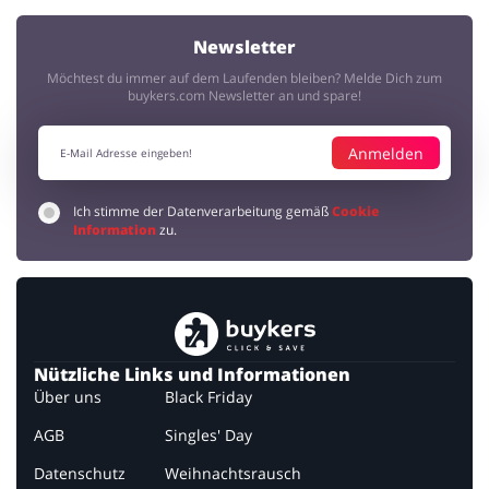
Zu letzter Zeit trenniere ich viel und mit dem Gutscheinen hier kann
ich extra auf Produkten die ich brauche sparen!
Newsletter
Möchtest du immer auf dem Laufenden bleiben? Melde Dich zum
Große Auswahl
buykers.com Newsletter an und spare!
Emanuela
5 / 5
10.12.2019
Für jedes Trainingsziel werden einem echt leckere Produkte
Anmelden
angeboten :)
Ich stimme der Datenverarbeitung gemäß
Cookie
foodspring
Information
zu.
Toni28
5 / 5
07.11.2019
echt super angebote bei foodspring, besonders gut sind die pakete
mit verschiedenen varianten und die gutscheine
Nützliche Links und Informationen
Über uns
Black Friday
AGB
Singles' Day
Datenschutz
Weihnachtsrausch