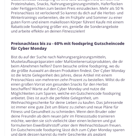
Proteinshakes, Snacks, Nahrungsergänzungsmitteln, Haferflocken
oder Fertiggerichten zum besten Preis einzudecken. Mehr als 50 %
Preisnachlass ist verlockend! So kannst du dich auf die Herbst- und
Wintertrainings vorbereiten, die im Frühjahr und Sommer zu einer
guten Form und einem makellosen Körper führen! Kaufe mit einem
Rabattcode foodspring größer ein, genieße die Sonderangebote
und arbeite effektiv an deinen Fitnesszielen!
Preisnachlass bis zu - 60% mit foodspring Gutscheincode
für Cyber Monday
Bist du auf der Suche nach Nahrungsergänzungsmitteln,
Muskelaufbaupräparaten oder Mahlzeitenersatzprodukten, die dir
beim Abnehmen helfen? Dann besuche online foodspring, wo du
die größte Auswahl an diesen Produkten findest. Der Cyber Monday
ist die letzte Gelegenheit des Jahres, diese Artikel mit einem
Preisnachlass von mehreren zehn Prozent zu bestellen. Willst du dir
einen großen Vorrat von gesunden Snacks für den Herbst
beschaffen? Warte auf den Cyber Monday und nutze die
Möglichkeiten zum Sparen, welche ein Gutscheincode foodspring
anbietet. Dies ist auch die perfekte Gelegenheit, um
Weihnachtsgeschenke für deine Lieben zu kaufen. Das Jahresende
ist immer eine gute Zeit um Bilanz zu ziehen und neue Pläne für
Fitness und Gesundheit zu schmieden. Wenn dein Bruder oder
deine Freundin ab dem neuen Jahr im Fitnessstudio trainieren
möchte, werden sie sich vielleicht über einen leckeren und gut
formulierten Eiweißnährstoff unter dem Weihnachtsbaum freuen.
Ein Gutscheincode foodspring lässt dich zum Cyber Monday sparen
und dank dessen kannst du mehr Geschenke als geplant