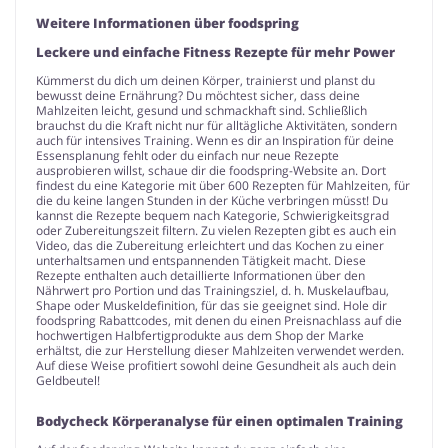
Weitere Informationen über foodspring
Leckere und einfache Fitness Rezepte für mehr Power
Kümmerst du dich um deinen Körper, trainierst und planst du
bewusst deine Ernährung? Du möchtest sicher, dass deine
Mahlzeiten leicht, gesund und schmackhaft sind. Schließlich
brauchst du die Kraft nicht nur für alltägliche Aktivitäten, sondern
auch für intensives Training. Wenn es dir an Inspiration für deine
Essensplanung fehlt oder du einfach nur neue Rezepte
ausprobieren willst, schaue dir die foodspring-Website an. Dort
findest du eine Kategorie mit über 600 Rezepten für Mahlzeiten, für
die du keine langen Stunden in der Küche verbringen müsst! Du
kannst die Rezepte bequem nach Kategorie, Schwierigkeitsgrad
oder Zubereitungszeit filtern. Zu vielen Rezepten gibt es auch ein
Video, das die Zubereitung erleichtert und das Kochen zu einer
unterhaltsamen und entspannenden Tätigkeit macht. Diese
Rezepte enthalten auch detaillierte Informationen über den
Nährwert pro Portion und das Trainingsziel, d. h. Muskelaufbau,
Shape oder Muskeldefinition, für das sie geeignet sind. Hole dir
foodspring Rabattcodes, mit denen du einen Preisnachlass auf die
hochwertigen Halbfertigprodukte aus dem Shop der Marke
erhältst, die zur Herstellung dieser Mahlzeiten verwendet werden.
Auf diese Weise profitiert sowohl deine Gesundheit als auch dein
Geldbeutel!
Bodycheck Körperanalyse für einen optimalen Training