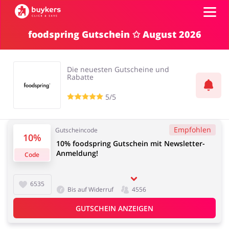
foodspring Gutschein ✩ August 2026
Kategorien
Die neuesten Gutscheine und
Top100
Rabatte
5/5
Shops
Mode & Accessoires
Home & Garden
Empfohlen
Gutscheincode
10%
GUTSCHEIN EINFÜGEN
10% foodspring Gutschein mit Newsletter-
Anmeldung!
Code
Essen & Trinken
Beauty & Gesundheit
6535
Bis auf Widerruf
4556
GUTSCHEIN ANZEIGEN