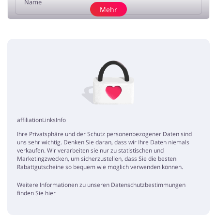
Mehr
Rezension hinzufügen
Frühling
Denis
5 / 5
27.04.2020
Gerade jetzt zum Frühling habe ich angefangen an meiner Form zu
arbeiten! Dazu wolte ich ein Paar Artikel bei foodspring kaufen. Bei
buykers habe ich heute tolle Gutscheine gefunden und bei meinem
Einkauf glatte 20€ gespart!
affiliationLinksInfo
Ihre Privatsphäre und der Schutz personenbezogener Daten sind
Tolle Angebote
uns sehr wichtig. Denken Sie daran, dass wir Ihre Daten niemals
Erik
5 / 5
02.04.2020
verkaufen. Wir verarbeiten sie nur zu statistischen und
Marketingzwecken, um sicherzustellen, dass Sie die besten
Eine große Auswahl an Angeboten die Ich wahrscheinlich auf der
Rabattgutscheine so bequem wie möglich verwenden können.
Shop-Website nicht gefunden hätte!
Weitere Informationen zu unseren Datenschutzbestimmungen
finden Sie hier
10% Gutschein
Klaus
5 / 5
20.02.2020