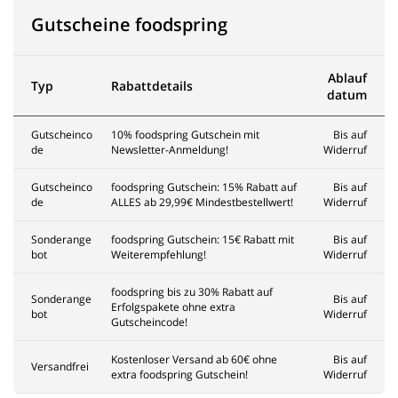
Gutscheine foodspring
Ablauf
Typ
Rabattdetails
datum
Gutscheinco
10% foodspring Gutschein mit
Bis auf
de
Newsletter-Anmeldung!
Widerruf
Gutscheinco
foodspring Gutschein: 15% Rabatt auf
Bis auf
de
ALLES ab 29,99€ Mindestbestellwert!
Widerruf
Sonderange
foodspring Gutschein: 15€ Rabatt mit
Bis auf
bot
Weiterempfehlung!
Widerruf
foodspring bis zu 30% Rabatt auf
Sonderange
Bis auf
Erfolgspakete ohne extra
bot
Widerruf
Gutscheincode!
Kostenloser Versand ab 60€ ohne
Bis auf
Versandfrei
extra foodspring Gutschein!
Widerruf