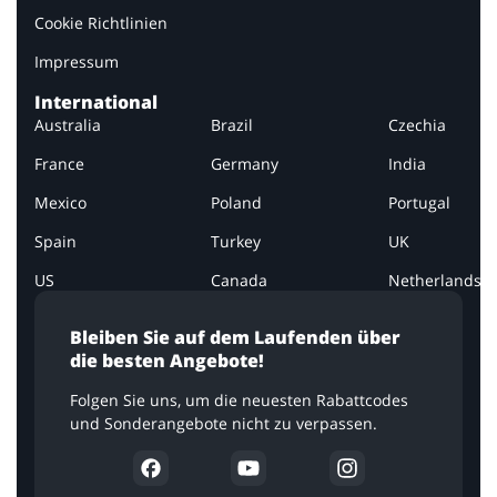
Cookie Richtlinien
Impressum
International
Australia
Brazil
Czechia
France
Germany
India
Mexico
Poland
Portugal
Spain
Turkey
UK
Willkommen!
US
Canada
Netherlands
Wir freuen uns, dass Sie zurückgekommen sind, um
die besten Rabatte im Internet zu nutzen! Bevor Sie
Bleiben Sie auf dem Laufenden über
die besten Angebote!
dies tun, brauchen wir Ihre Aufmerksamkeit für einen
Moment. In Bezug auf Ihre Privatsphäre...
Folgen Sie uns, um die neuesten Rabattcodes
und Sonderangebote nicht zu verpassen.
... MEHR LESEN
In Bezug auf Änderungen der Datenschutzverordnung
(DSGVO) haben wir im Interesse Ihrer Privatsphäre