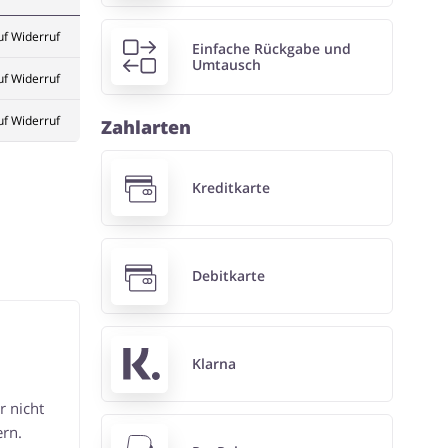
uf Widerruf
Einfache Rückgabe und
Umtausch
uf Widerruf
uf Widerruf
Zahlarten
Kreditkarte
Debitkarte
Klarna
r nicht
rn.