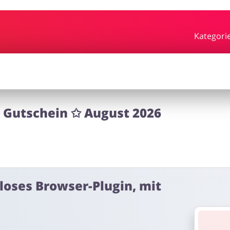
rden
Essen & Trinken
Beaut
Kategori
bby
Schmuck & Uhren
Blume
 Gutschein ✩ August 2026
rf
nloses Browser-Plugin, mit