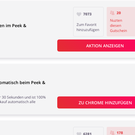
20
7073
Nuzten
Zum Favorit
en im Peek &
diesen
hinzuzufügen
Gutschein
AKTION ANZEIGEN
tomatisch beim Peek &
nur 30 Sekunden und ist 100%
nkauf automatisch alle
ZU 
CHROME
 HINZUFÜGEN
178
6281