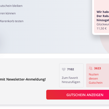
utschein bleiben
Wir habe
aren können
Der Rab
hinzuge
 Warenkorb testen
Glückwun
11,50 €
3623
7102
Nuzten
Zum Favorit
diesen
mit Newsletter-Anmeldung!
hinzuzufügen
Gutschein
GUTSCHEIN ANZEIGEN