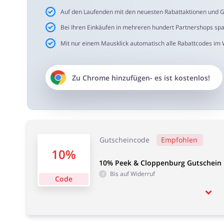
Auf den Laufenden mit den neuesten Rabattaktionen und G
Bei Ihren Einkäufen in mehreren hundert Partnershops sp
Mit nur einem Mausklick automatisch alle Rabattcodes im
Zu
Chrome
hinzufügen- es ist kostenlos!
Gutscheincode
Empfohlen
10%
10% Peek & Cloppenburg Gutschein 
Bis auf Widerruf
Code