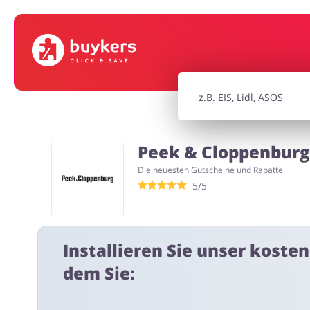
Mode & Accessoires
Home & Ga
Bürobedarf & Schreibwaren
Sport & Ho
Peek & Cloppenburg
Elektronik
Tierbeda
Die neuesten Gutscheine und Rabatte
5/5
Installieren Sie unser koste
dem Sie: