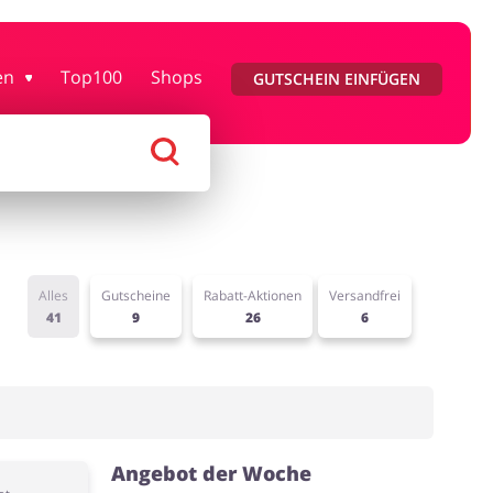
y & Gesundheit
Kfz
en
Top100
Shops
GUTSCHEIN EINFÜGEN
n & Geschenke
Reisen
Alles
Gutscheine
Rabatt-Aktionen
Versandfrei
41
9
26
6
Angebot der Woche