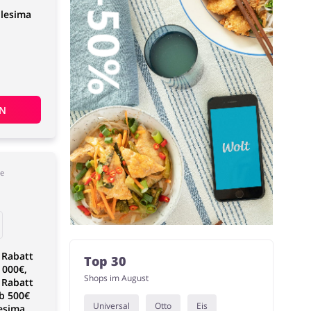
llesima
EN
de
 Rabatt
Top 30
 000€,
Shops im August
 Rabatt
ab 500€
Universal
Otto
Eis
lesima