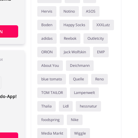
Hervis
Notino
ASOS
Boden
Happy Socks
XXXLutz
EN
adidas
Reebok
Outletcity
ORION
Jack Wolfskin
EMP
ot
About You
Deichmann
blue tomato
Quelle
Reno
TOM TAILOR
Lampenwelt
ndo-App!
Thalia
Lidl
hessnatur
foodspring
Nike
Media Markt
Wiggle