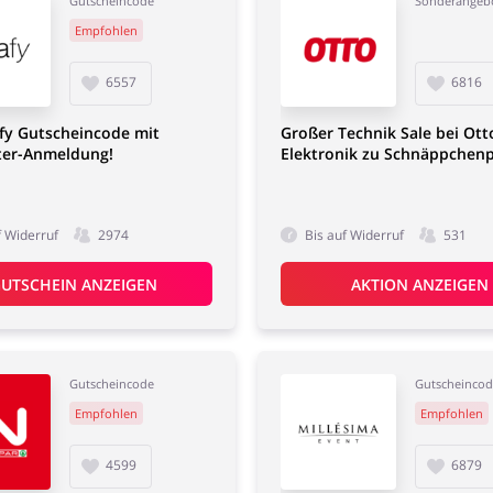
Gutscheincode
Sonderangeb
Empfohlen
6557
6816
fy Gutscheincode mit
Großer Technik Sale bei Ott
ter-Anmeldung!
Elektronik zu Schnäppchenp
f Widerruf
2974
Bis auf Widerruf
531
UTSCHEIN ANZEIGEN
AKTION ANZEIGEN
Gutscheincode
Gutscheinco
Empfohlen
Empfohlen
4599
6879