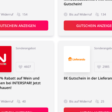
Gutschein!
f Widerruf
154
Bis auf Widerruf
134
UTSCHEIN ANZEIGEN
GUTSCHEIN ANZEIG
Sonderangebot
Sonderangeb
4607
2985
0% Rabatt auf Wein und
8€ Gutschein in der Liefera
sen bei INTERSPAR! Jetzt
chauen!
f Widerruf
40
Bis auf Widerruf
25