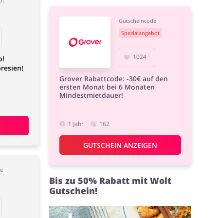
ot
Gutscheincode
Spezialangebot
1024
o!
resien!
Grover Rabattcode: -30€ auf den
ersten Monat bei 6 Monaten
Mindestmietdauer!
1 Jahr
162
GUTSCHEIN ANZEIGEN
de
Bis zu 50% Rabatt mit Wolt
Gutschein!