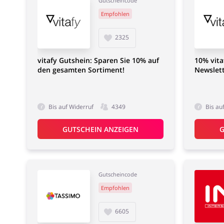
Gutscheincode
Empfohlen
2325
vitafy Gutshein: Sparen Sie 10% auf
10% vita
den gesamten Sortiment!
Newslet
Bis auf Widerruf
4349
Bis au
GUTSCHEIN ANZEIGEN
G
Gutscheincode
Empfohlen
6605