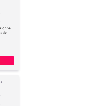
0€ ohne
code!
ot