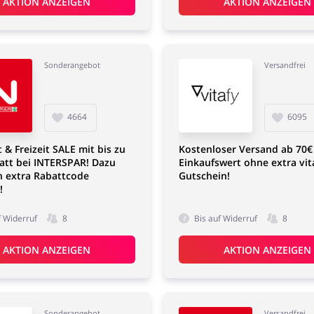
AKTION ANZEIGEN
AKTION ANZEIGEN
Sonderangebot
Versandfrei
4664
6095
 & Freizeit SALE mit bis zu
Kostenloser Versand ab 70€
att bei INTERSPAR! Dazu
Einkaufswert ohne extra vit
n extra Rabattcode
Gutschein!
!
f Widerruf
8
Bis auf Widerruf
8
AKTION ANZEIGEN
AKTION ANZEIGEN
Sonderangebot
Versandfrei