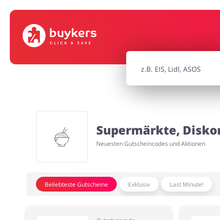
Mode & Accessoires
Home & Ga
Bürobedarf & Schreibwaren
Sport & Ho
Elektronik
Tierbeda
Supermärkte, Disko
Neuesten Gutscheincodes und Aktionen
Beliebteste Gutscheine
Exklusiv
Last Minute!