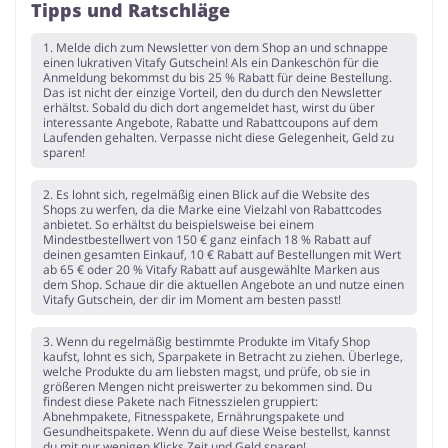
Tipps und Ratschläge
1. Melde dich zum Newsletter von dem Shop an und schnappe
einen lukrativen Vitafy Gutschein! Als ein Dankeschön für die
Anmeldung bekommst du bis 25 % Rabatt für deine Bestellung.
Das ist nicht der einzige Vorteil, den du durch den Newsletter
erhältst. Sobald du dich dort angemeldet hast, wirst du über
interessante Angebote, Rabatte und Rabattcoupons auf dem
Laufenden gehalten. Verpasse nicht diese Gelegenheit, Geld zu
sparen!
2. Es lohnt sich, regelmäßig einen Blick auf die Website des
Shops zu werfen, da die Marke eine Vielzahl von Rabattcodes
anbietet. So erhältst du beispielsweise bei einem
Mindestbestellwert von 150 € ganz einfach 18 % Rabatt auf
deinen gesamten Einkauf, 10 € Rabatt auf Bestellungen mit Wert
ab 65 € oder 20 % Vitafy Rabatt auf ausgewählte Marken aus
dem Shop. Schaue dir die aktuellen Angebote an und nutze einen
Vitafy Gutschein, der dir im Moment am besten passt!
3. Wenn du regelmäßig bestimmte Produkte im Vitafy Shop
kaufst, lohnt es sich, Sparpakete in Betracht zu ziehen. Überlege,
welche Produkte du am liebsten magst, und prüfe, ob sie in
größeren Mengen nicht preiswerter zu bekommen sind. Du
findest diese Pakete nach Fitnesszielen gruppiert:
Abnehmpakete, Fitnesspakete, Ernährungspakete und
Gesundheitspakete. Wenn du auf diese Weise bestellst, kannst
du mit nur wenigen Klicks Zeit und Geld sparen!