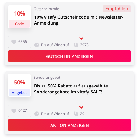
Kfz
Bürobedarf &
Empfohlen
Gutscheincode
Schreibwaren
10%
10% vitafy Gutscheincode mit Newsletter-
Anmeldung!
Code
6556
Sport & Hobby
Schmuck & Uhren
Bis auf Widerruf
2973
GUTSCHEIN ANZEIGEN
Sonderangebot
50%
Blumen & Geschenke
Reisen
Bis zu 50% Rabatt auf ausgewählte
Sonderangebote im vitafy SALE!
Angebot
6427
Bis auf Widerruf
20
Elektronik
Tierbedarf
AKTION ANZEIGEN