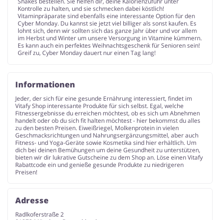
Shakes bestellen. Sie helfen dir, deine Kalorienzufuhr unter
Kontrolle zu halten, und sie schmecken dabei köstlich!
Vitaminpräparate sind ebenfalls eine interessante Option für den
Cyber Monday. Du kannst sie jetzt viel billiger als sonst kaufen. Es
lohnt sich, denn wir sollten sich das ganze Jahr über und vor allem
im Herbst und Winter um unsere Versorgung in Vitamine kümmern.
Es kann auch ein perfektes Weihnachtsgeschenk für Senioren sein!
Greif zu, Cyber Monday dauert nur einen Tag lang!
Informationen
Jeder, der sich für eine gesunde Ernährung interessiert, findet im
Vitafy Shop interessante Produkte für sich selbst. Egal, welche
Fitnessergebnisse du erreichen möchtest, ob es sich um Abnehmen
handelt oder ob du sich fit halten möchtest - hier bekommst du alles
zu den besten Preisen. Eiweißriegel, Molkenprotein in vielen
Geschmacksrichtungen und Nahrungsergänzungsmittel, aber auch
Fitness- und Yoga-Geräte sowie Kosmetika sind hier erhältlich. Um
dich bei deinen Bemühungen um deine Gesundheit zu unterstützen,
bieten wir dir lukrative Gutscheine zu dem Shop an. Löse einen Vitafy
Rabattcode ein und genieße gesunde Produkte zu niedrigeren
Preisen!
Adresse
Radlkoferstraße 2