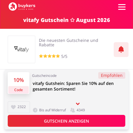
vitafy Gutschein ✩ August 2026
Kategorien
Die neuesten Gutscheine und
Top100
Rabatte
5/5
Shops
Mode & Accessoires
Home & Garden
Empfohlen
Gutscheincode
10%
GUTSCHEIN EINFÜGEN
vitafy Gutshein: Sparen Sie 10% auf den
gesamten Sortiment!
Code
Essen & Trinken
Beauty & Gesundheit
2322
Bis auf Widerruf
4349
GUTSCHEIN ANZEIGEN