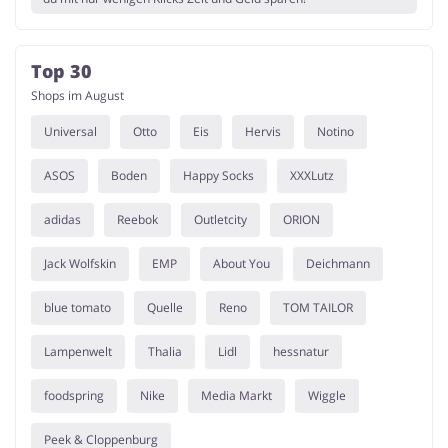
Top 30
Shops im August
Universal
Otto
Eis
Hervis
Notino
ASOS
Boden
Happy Socks
XXXLutz
adidas
Reebok
Outletcity
ORION
Jack Wolfskin
EMP
About You
Deichmann
blue tomato
Quelle
Reno
TOM TAILOR
Lampenwelt
Thalia
Lidl
hessnatur
foodspring
Nike
Media Markt
Wiggle
Peek & Cloppenburg