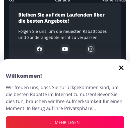
Bleiben Sie auf dem Laufenden über
die besten Angebote!
Folgen Sie uns, um die neuesten Rabattcodes
und Sonderangebote nicht zu verpassen.
Alle Firmennamen, Logos und Markenzeichen wurden nur zu
Informationszwecken verwendet. Die Urheberrechte an den in den
Willkommen!
Werbematerialien enthaltenen Grafiken liegen bei den jeweiligen
Unternehmen. Wir analysieren anonymisierte Informationen unserer
Wir freuen uns, dass Sie zurückgekommen sind, um
Nutzer, um unser Angebot und den Inhalt der Website besser an Ihre
Bedürfnisse anzupassen und Sie vor betrügerischen Akteuren zu
die besten Rabatte im Internet zu nutzen! Bevor Sie
schützen. Diese Website verwendet auch Cookies, um beispielsweise
dies tun, brauchen wir Ihre Aufmerksamkeit für einen
den Traffic auf der Website zu analysieren. Sie können die
Moment. In Bezug auf Ihre Privatsphäre...
Bedingungen für die Speicherung oder den Zugriff auf Cookies in
Ihrem Browser festlegen. Weitere Informationen finden Sie unter
„Informationen zu Cookies”.
... MEHR LESEN
In Bezug auf Änderungen der Datenschutzverordnung