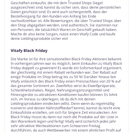
Geschäften einkaufst, die mit dem Trusted Shops Siegel
ausgezeichnet sind, kannst du sicher sein, dass deine persönlichen
Daten geschützt sind. Es wird auch sichergestellt, dass der
Bestellvorgang für den Kunden von Anfang bis Ende
nachvollziehbar ist. Alle Bewertungen, die über Trusted Shops über
den Shop abgegeben werden, sind authentisch. Sie stammen nur
von Personen, die tatsächlich Waren im Geschäft gekauft haben.
Mache dir also keine Sorgen, nutze einen Vitafy Code und kaufe
deine Lieblingsprodukte sicher ein!
Vitafy Black Friday
Die Marke ist für ihre sensationellen Black Friday Aktionen bekannt.
In vorherigen Jahren war es möglich, beim Einkaufen zu Vitafy Black
Friday doppelt zu gewinnen! Es wurde ein Sofortverkauf organisiert,
der gleichzeitig mit einem Rabatt verbunden war. Der Rabatt auf
einige Produkte im Shop betrug bis zu 50 %! Darüber hinaus bot
Vitafy anlässlich des Black Friday einen Preisnachlass von 20 % auf
das gesamte Sortiment an. Zweifellos wirst du Eiweißpräparate,
Schlankheitsshakes, Riegel, Nahrungsergänzungsmittel und
Fitnessgeräte zu attraktiven Konditionen kaufen können. Es lohnt
sich, im Voraus zu überlegen, ob du dich mit deinen
Lieblingsprodukten eindecken willst. Denn wenn du regelmäßig
trainierst und deinen Nährstoffbedarf kennst, kannst du leicht eine
Einkaufsliste erstellen, um sich für längere Zeit einzudecken. Am
Black Friday musst du dann nur noch die Produkte auf der Liste in
den Warenkorb legen und fertig! Vitafy wird sicherlich jedes Jahr
sehr attraktive Werbeaktionen zum Schwarzen Freitag
durchführen, da auch Wettbewerber mit einem ähnlichen Profil auf