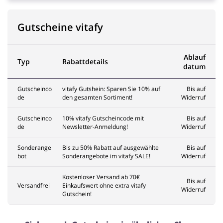
Gutscheine vitafy
Ablauf
Typ
Rabattdetails
datum
Gutscheinco
vitafy Gutshein: Sparen Sie 10% auf
Bis auf
de
den gesamten Sortiment!
Widerruf
Gutscheinco
10% vitafy Gutscheincode mit
Bis auf
de
Newsletter-Anmeldung!
Widerruf
Sonderange
Bis zu 50% Rabatt auf ausgewählte
Bis auf
bot
Sonderangebote im vitafy SALE!
Widerruf
Kostenloser Versand ab 70€
Bis auf
Versandfrei
Einkaufswert ohne extra vitafy
Widerruf
Gutschein!