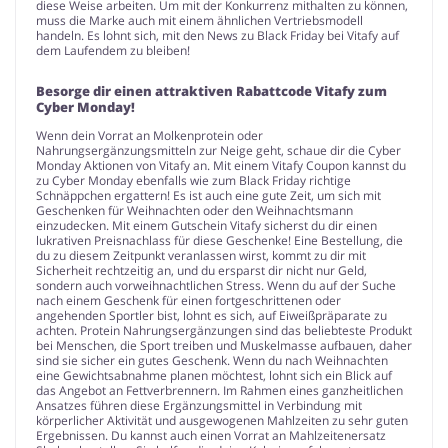
diese Weise arbeiten. Um mit der Konkurrenz mithalten zu können,
muss die Marke auch mit einem ähnlichen Vertriebsmodell
handeln. Es lohnt sich, mit den News zu Black Friday bei Vitafy auf
dem Laufendem zu bleiben!
Besorge dir einen attraktiven Rabattcode Vitafy zum
Cyber Monday!
Wenn dein Vorrat an Molkenprotein oder
Nahrungsergänzungsmitteln zur Neige geht, schaue dir die Cyber
Monday Aktionen von Vitafy an. Mit einem Vitafy Coupon kannst du
zu Cyber Monday ebenfalls wie zum Black Friday richtige
Schnäppchen ergattern! Es ist auch eine gute Zeit, um sich mit
Geschenken für Weihnachten oder den Weihnachtsmann
einzudecken. Mit einem Gutschein Vitafy sicherst du dir einen
lukrativen Preisnachlass für diese Geschenke! Eine Bestellung, die
du zu diesem Zeitpunkt veranlassen wirst, kommt zu dir mit
Sicherheit rechtzeitig an, und du ersparst dir nicht nur Geld,
sondern auch vorweihnachtlichen Stress. Wenn du auf der Suche
nach einem Geschenk für einen fortgeschrittenen oder
angehenden Sportler bist, lohnt es sich, auf Eiweißpräparate zu
achten. Protein Nahrungsergänzungen sind das beliebteste Produkt
bei Menschen, die Sport treiben und Muskelmasse aufbauen, daher
sind sie sicher ein gutes Geschenk. Wenn du nach Weihnachten
eine Gewichtsabnahme planen möchtest, lohnt sich ein Blick auf
das Angebot an Fettverbrennern. Im Rahmen eines ganzheitlichen
Ansatzes führen diese Ergänzungsmittel in Verbindung mit
körperlicher Aktivität und ausgewogenen Mahlzeiten zu sehr guten
Ergebnissen. Du kannst auch einen Vorrat an Mahlzeitenersatz