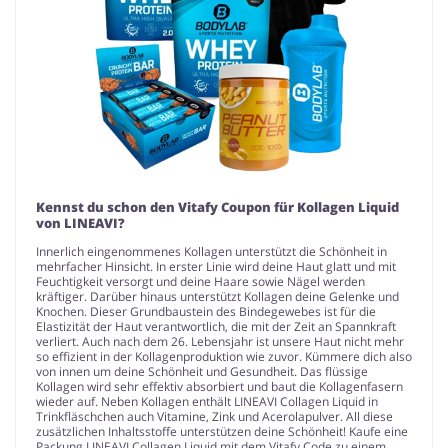
Kennst du schon den Vitafy Coupon für Kollagen Liquid
von LINEAVI?
Innerlich eingenommenes Kollagen unterstützt die Schönheit in
mehrfacher Hinsicht. In erster Linie wird deine Haut glatt und mit
Feuchtigkeit versorgt und deine Haare sowie Nägel werden
kräftiger. Darüber hinaus unterstützt Kollagen deine Gelenke und
Knochen. Dieser Grundbaustein des Bindegewebes ist für die
Elastizität der Haut verantwortlich, die mit der Zeit an Spannkraft
verliert. Auch nach dem 26. Lebensjahr ist unsere Haut nicht mehr
so effizient in der Kollagenproduktion wie zuvor. Kümmere dich also
von innen um deine Schönheit und Gesundheit. Das flüssige
Kollagen wird sehr effektiv absorbiert und baut die Kollagenfasern
wieder auf. Neben Kollagen enthält LINEAVI Collagen Liquid in
Trinkfläschchen auch Vitamine, Zink und Acerolapulver. All diese
zusätzlichen Inhaltsstoffe unterstützen deine Schönheit! Kaufe eine
Packung LINEAVI Collagen Liquid mit dem Vitafy Code zu einem