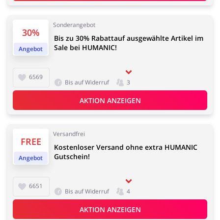
Kfz
Bürobedarf &
Schreibwaren
Sonderangebot
30%
Bis zu 30% Rabattauf ausgewählte Artikel im
Sale bei HUMANIC!
Angebot
Sport & Hobby
Schmuck & Uhren
6569
Bis auf Widerruf
3
AKTION ANZEIGEN
Blumen & Geschenke
Reisen
Versandfrei
FREE
Kostenloser Versand ohne extra HUMANIC
Gutschein!
Angebot
6651
Bis auf Widerruf
4
Elektronik
Tierbedarf
AKTION ANZEIGEN