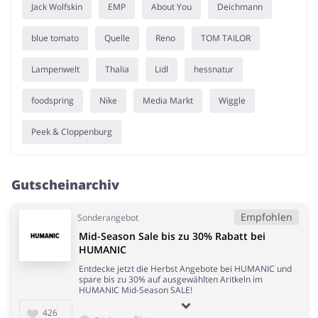
Jack Wolfskin
EMP
About You
Deichmann
blue tomato
Quelle
Reno
TOM TAILOR
Lampenwelt
Thalia
Lidl
hessnatur
foodspring
Nike
Media Markt
Wiggle
Peek & Cloppenburg
Gutscheinarchiv
Empfohlen
Sonderangebot
Mid-Season Sale bis zu 30% Rabatt bei
HUMANIC
Entdecke jetzt die Herbst Angebote bei HUMANIC und
spare bis zu 30% auf ausgewählten Aritkeln im
HUMANIC Mid-Season SALE!
426