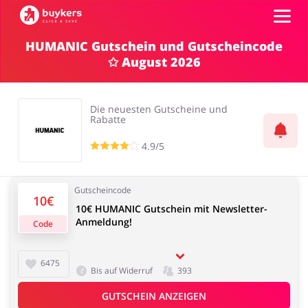
HUMANIC Gutschein und Gutscheincode
✩ August 2026
Kategorien
Top100
Die neuesten Gutscheine und
Rabatte
Shops
4.9/5
Mode & Accessoires
Home & Garden
GUTSCHEIN EINFÜGEN
Gutscheincode
10€
10€ HUMANIC Gutschein mit Newsletter-
Anmeldung!
Code
Essen & Trinken
Beauty & Gesundheit
6475
Bis auf Widerruf
393
GUTSCHEIN ANZEIGEN