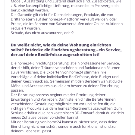
Modell, Ausstattung und Zustand identisch sind. Zusatzkosten, wie
z.B. eine kostenpflichtige Lieferung, müssen beim Preisvergleich
berücksichtigt werden.
Die Garantie gilt nicht für Dienstleistungen, Produkte, die von
Drittanbietern auf der home24-Plattform verkauft werden, oder
Preise, die im Rahmen von Saisonverkäufen oder Online-Auktionen
reduziert wurden.
Schade, das nicht auszunutzen, oder?
Du weißt nicht, wie du deine Wohnung einrichten
sollst? Entdecke die Einrichtungsberatung - ein Service,
der auf deine Bedürfnisse zugeschnitten ist!
Die home24-Einrichtungsberatung ist ein professioneller Service,
der dir hilft, deine Träume von schönen und funktionalen Räumen
zu verwirklichen. Die Experten von home24 stimmen ihre
Vorschläge auf deine individuellen Bedürfnisse, dein Budget und
deinen Geschmack ab. Gemeinsam mit den Beratern wählst du die
Möbel und Accessoires aus, die am besten zu deiner Einrichtung
passen.
Der Beratungsprozess beginnt mit der Ermittlung deiner
Erwartungen und Vorlieben. Dann stellen dir die Berater/innen
verschiedene Gestaltungsmöglichkeiten vor und helfen dir, die
richtigen Produkte aus dem home24-Sortiment auszuwählen. Zum
Schluss erhältst du einen kostenlosen 3D-Entwurf, damit du dir dein
neues Zuhause besser vorstellen kannst.
Mit der Beratung von home24 kannst du sicher sein, dass deine
Einrichtung nicht nur schön, sondern auch funktional ist und zu
deinem Lebensstil passt.