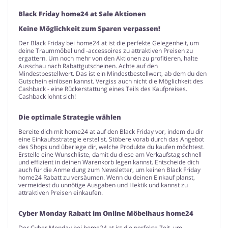
Black Friday home24 at Sale Aktionen
Keine Möglichkeit zum Sparen verpassen!
Der Black Friday bei home24 at ist die perfekte Gelegenheit, um
deine Traummöbel und -accessoires zu attraktiven Preisen zu
ergattern. Um noch mehr von den Aktionen zu profitieren, halte
Ausschau nach Rabattgutscheinen. Achte auf den
Mindestbestellwert. Das ist ein Mindestbestellwert, ab dem du den
Gutschein einlösen kannst. Vergiss auch nicht die Möglichkeit des
Cashback - eine Rückerstattung eines Teils des Kaufpreises.
Cashback lohnt sich!
Die optimale Strategie wählen
Bereite dich mit home24 at auf den Black Friday vor, indem du dir
eine Einkaufsstrategie erstellst. Stöbere vorab durch das Angebot
des Shops und überlege dir, welche Produkte du kaufen möchtest.
Erstelle eine Wunschliste, damit du diese am Verkaufstag schnell
und effizient in deinen Warenkorb legen kannst. Entscheide dich
auch für die Anmeldung zum Newsletter, um keinen Black Friday
home24 Rabatt zu versäumen. Wenn du deinen Einkauf planst,
vermeidest du unnötige Ausgaben und Hektik und kannst zu
attraktiven Preisen einkaufen.
Cyber Monday Rabatt im Online Möbelhaus home24
Der Cyber Monday bei home24 at ist die perfekte Zeit, um