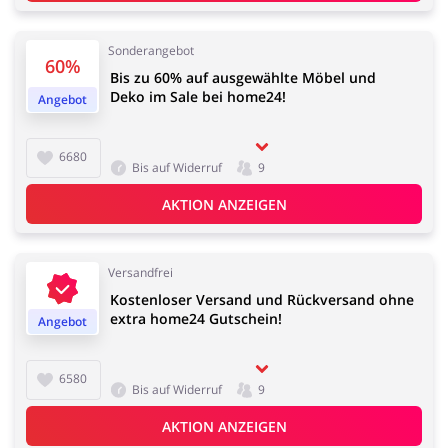
Kfz
Bürobedarf &
Schreibwaren
Sonderangebot
60%
Bis zu 60% auf ausgewählte Möbel und
Deko im Sale bei home24!
Angebot
Sport & Hobby
Schmuck & Uhren
6680
Bis auf Widerruf
9
AKTION ANZEIGEN
Blumen & Geschenke
Reisen
Versandfrei
Kostenloser Versand und Rückversand ohne
extra home24 Gutschein!
Angebot
6580
Bis auf Widerruf
9
Elektronik
Tierbedarf
AKTION ANZEIGEN