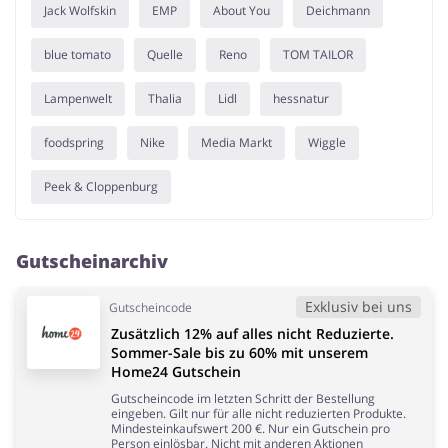
Jack Wolfskin
EMP
About You
Deichmann
blue tomato
Quelle
Reno
TOM TAILOR
Lampenwelt
Thalia
Lidl
hessnatur
foodspring
Nike
Media Markt
Wiggle
Peek & Cloppenburg
Gutscheinarchiv
Exklusiv bei uns
Gutscheincode
Zusätzlich 12% auf alles nicht Reduzierte.
Sommer-Sale bis zu 60% mit unserem
Home24 Gutschein
Gutscheincode im letzten Schritt der Bestellung
eingeben. Gilt nur für alle nicht reduzierten Produkte.
Mindesteinkaufswert 200 €. Nur ein Gutschein pro
Person einlösbar. Nicht mit anderen Aktionen