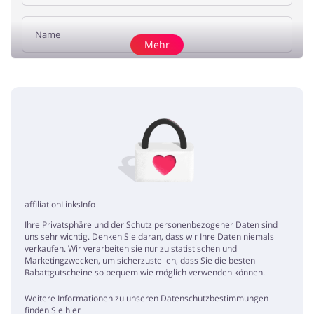
Mehr
Rezension hinzufügen
WOW Wochen Gutschein
Erik
5 / 5
09.03.2020
In home24 finde ich immer Die Möbel die ich suche und bei buykers
habe ich noch den WOW Wochen Gutschein gefunden und extra 15%
gespart! Einfach toll!
affiliationLinksInfo
home24 Gutschein
Ihre Privatsphäre und der Schutz personenbezogener Daten sind
Timo
5 / 5
30.12.2019
uns sehr wichtig. Denken Sie daran, dass wir Ihre Daten niemals
verkaufen. Wir verarbeiten sie nur zu statistischen und
Zum Jahresende bekommt man sogar noch einen Rabatt von 20%
Marketingzwecken, um sicherzustellen, dass Sie die besten
oben drauf! Kann man absolut nur weiterempfehlen!
Rabattgutscheine so bequem wie möglich verwenden können.
Weitere Informationen zu unseren Datenschutzbestimmungen
Klasse
finden Sie hier