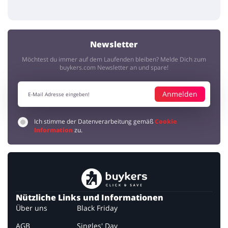
Michi
5 / 5
17.09.2019
Am besten ist wirklich der kostenlose Versand und Rückversand, das
lohnt sich besonders bei Möbeln! Die home24 Gutscheine sind
klasse!
Newsletter
Möchtest du immer auf dem Laufenden bleiben? Melde Dich zum
buykers.com Newsletter an und spare!
Anmelden
Ich stimme der Datenverarbeitung gemäß
Cookie
Information
zu.
Nützliche Links und Informationen
Über uns
Black Friday
AGB
Singles' Day