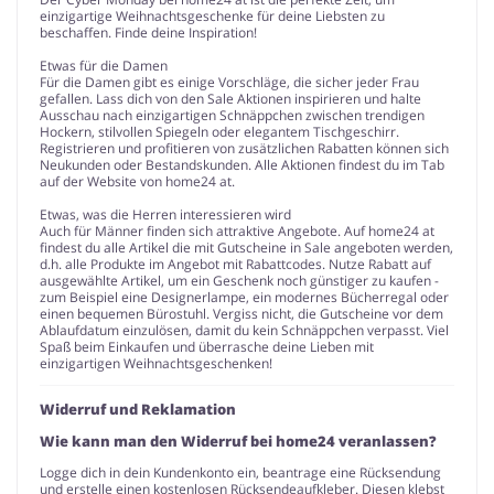
einzigartige Weihnachtsgeschenke für deine Liebsten zu
beschaffen. Finde deine Inspiration!
Etwas für die Damen
Für die Damen gibt es einige Vorschläge, die sicher jeder Frau
gefallen. Lass dich von den Sale Aktionen inspirieren und halte
Ausschau nach einzigartigen Schnäppchen zwischen trendigen
Hockern, stilvollen Spiegeln oder elegantem Tischgeschirr.
Registrieren und profitieren von zusätzlichen Rabatten können sich
Neukunden oder Bestandskunden. Alle Aktionen findest du im Tab
auf der Website von home24 at.
Etwas, was die Herren interessieren wird
Auch für Männer finden sich attraktive Angebote. Auf home24 at
findest du alle Artikel die mit Gutscheine in Sale angeboten werden,
d.h. alle Produkte im Angebot mit Rabattcodes. Nutze Rabatt auf
ausgewählte Artikel, um ein Geschenk noch günstiger zu kaufen -
zum Beispiel eine Designerlampe, ein modernes Bücherregal oder
einen bequemen Bürostuhl. Vergiss nicht, die Gutscheine vor dem
Ablaufdatum einzulösen, damit du kein Schnäppchen verpasst. Viel
Spaß beim Einkaufen und überrasche deine Lieben mit
einzigartigen Weihnachtsgeschenken!
Widerruf und Reklamation
Wie kann man den Widerruf bei home24 veranlassen?
Logge dich in dein Kundenkonto ein, beantrage eine Rücksendung
und erstelle einen kostenlosen Rücksendeaufkleber. Diesen klebst