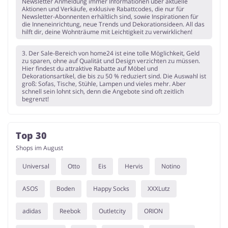
Newsletter Anmeldung immer Informationen über aktuelle
Aktionen und Verkäufe, exklusive Rabattcodes, die nur für
Newsletter-Abonnenten erhältlich sind, sowie Inspirationen für
die Inneneinrichtung, neue Trends und Dekorationsideen. All das
hilft dir, deine Wohnträume mit Leichtigkeit zu verwirklichen!
3. Der Sale-Bereich von home24 ist eine tolle Möglichkeit, Geld
zu sparen, ohne auf Qualität und Design verzichten zu müssen.
Hier findest du attraktive Rabatte auf Möbel und
Dekorationsartikel, die bis zu 50 % reduziert sind. Die Auswahl ist
groß: Sofas, Tische, Stühle, Lampen und vieles mehr. Aber
schnell sein lohnt sich, denn die Angebote sind oft zeitlich
begrenzt!
Top 30
Shops im August
Universal
Otto
Eis
Hervis
Notino
ASOS
Boden
Happy Socks
XXXLutz
adidas
Reebok
Outletcity
ORION