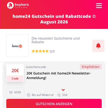
home24 Gutschein und Rabattcode ✩
August 2026
Kategorien
Top100
Die neuesten Gutscheine und
Rabatte
Shops
5/5
Mode & Accessoires
Home & Garden
GUTSCHEIN EINFÜGEN
Empfohlen
Gutscheincode
20€
20€ Gutschein mit home24 Newsletter-
Anmeldung!
Code
Essen & Trinken
Beauty & Gesundheit
6590
Bis auf Widerruf
554
GUTSCHEIN ANZEIGEN