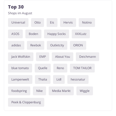
Top 30
Shops im August
Universal
Otto
Eis
Hervis
Notino
ASOS
Boden
Happy Socks
XXXLutz
adidas
Reebok
Outletcity
ORION
Jack Wolfskin
EMP
About You
Deichmann
blue tomato
Quelle
Reno
TOM TAILOR
Lampenwelt
Thalia
Lidl
hessnatur
foodspring
Nike
Media Markt
Wiggle
Peek & Cloppenburg