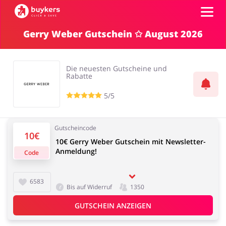
Gerry Weber Gutschein ✩ August 2026
Kategorien
Die neuesten Gutscheine und
Top100
Rabatte
5/5
Shops
Mode & Accessoires
Home & Garden
Gutscheincode
10€
GUTSCHEIN EINFÜGEN
10€ Gerry Weber Gutschein mit Newsletter-
Anmeldung!
Code
Essen & Trinken
Beauty & Gesundheit
6583
Bis auf Widerruf
1350
GUTSCHEIN ANZEIGEN