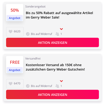
Kfz
Bürobedarf &
Sonderangebot
Schreibwaren
50%
Bis zu 50% Rabatt auf ausgewählte Artikel
im Gerry Weber Sale!
Angebot
6620
Sport & Hobby
Schmuck & Uhren
Bis auf Widerruf
1
AKTION ANZEIGEN
Versandfrei
FREE
Blumen & Geschenke
Reisen
Kostenloser Versand ab 150€ ohne
zusätzlichen Gerry Weber Gutschein!
Angebot
6470
Bis auf Widerruf
1
Elektronik
Tierbedarf
AKTION ANZEIGEN