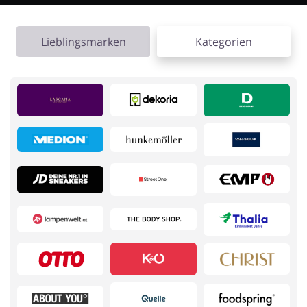
Kfz
Bürobedarf &
Schreibwaren
Lieblingsmarken
Kategorien
Sport & Hobby
Schmuck & Uhren
Blumen & Geschenke
Reisen
Elektronik
Tierbedarf