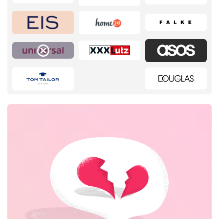
Home & Garden
Beauty & Gesundheit
Mode & Accessoires
Schmuck & Uhren