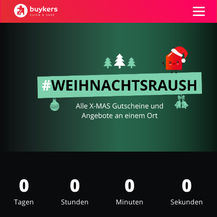
Kategorien
Top100
Shops
Mode & Accessoires
Home & Garden
GUTSCHEIN EINFÜGEN
Essen & Trinken
Beauty & Gesundheit
0
0
0
0
Tagen
Stunden
Minuten
Sekunden