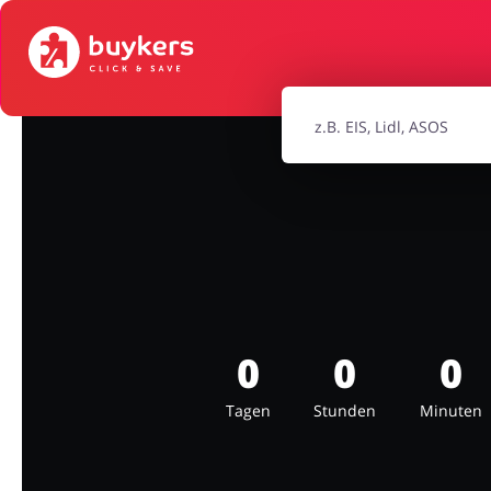
Mode & Accessoires
Home & Ga
Bürobedarf & Schreibwaren
Sport & Ho
Elektronik
Tierbeda
0
0
0
Tagen
Stunden
Minuten