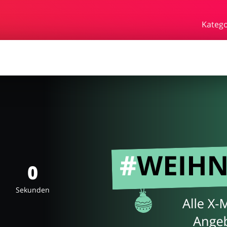
rden
Essen & Trinken
Beaut
Katego
bby
Schmuck & Uhren
Blume
rf
0
Sekunden