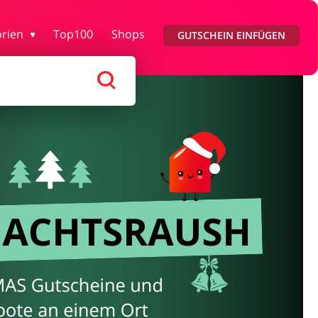
y & Gesundheit
Kfz
rien
Top100
Shops
GUTSCHEIN EINFÜGEN
n & Geschenke
Reisen