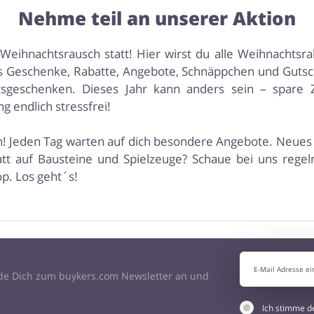
Nehme teil an unserer Aktion
eihnachtsrausch statt! Hier wirst du alle Weihnachtsr
tis Geschenke, Rabatte, Angebote, Schnäppchen und Gutsc
geschenken. Dieses Jahr kann anders sein – spare 
 endlich stressfrei!
ein! Jeden Tag warten auf dich besondere Angebote. Neues
att auf Bausteine und Spielzeuge? Schaue bei uns rege
p. Los geht´s!
de Dich zum buykers.com Newsletter an und
Ich stimme 