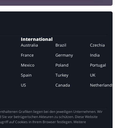
International
Australia
Brazil
Czechia
France
Germany
India
Mexico
Poland
Portugal
Spain
Turkey
UK
US
Canada
Netherlands
thaltenen Grafiken liegen bei den jeweiligen Unternehmen. Wir
 Sie vor betrügerischen Akteuren zu schützen. Diese Website
griff auf Cookies in Ihrem Browser festlegen. Weitere