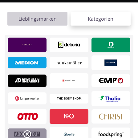
Kfz
Bürobedarf &
Schreibwaren
Lieblingsmarken
Kategorien
Sport & Hobby
Schmuck & Uhren
Blumen & Geschenke
Reisen
Elektronik
Tierbedarf