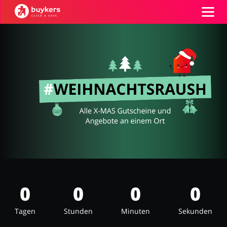
Kategorien
Top100
Shops
Mode & Accessoires
Home & Garden
GUTSCHEIN EINFÜGEN
Essen & Trinken
Beauty & Gesundheit
0
0
0
0
Tagen
Stunden
Minuten
Sekunden