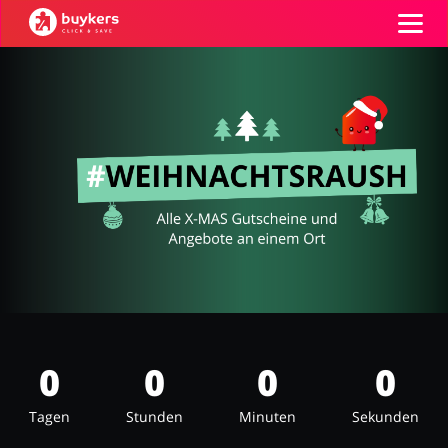
Kategorien
Top100
Shops
Mode & Accessoires
Home & Garden
GUTSCHEIN EINFÜGEN
Essen & Trinken
Beauty & Gesundheit
0
0
0
0
Tagen
Stunden
Minuten
Sekunden