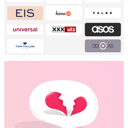
Home & Garden
Beauty & Gesundheit
Mode & Accessoires
Schmuck & Uhren