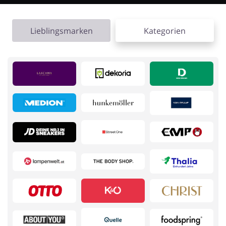
Kfz
Bürobedarf &
Schreibwaren
Lieblingsmarken
Kategorien
Sport & Hobby
Schmuck & Uhren
Blumen & Geschenke
Reisen
Elektronik
Tierbedarf