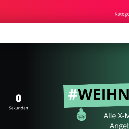
rden
Essen & Trinken
Beaut
Katego
bby
Schmuck & Uhren
Blume
rf
0
Sekunden