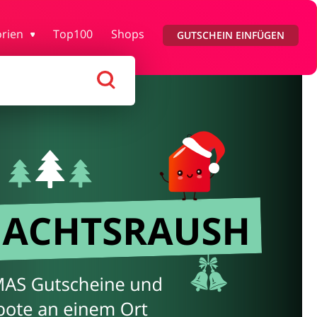
y & Gesundheit
Kfz
rien
Top100
Shops
GUTSCHEIN EINFÜGEN
n & Geschenke
Reisen