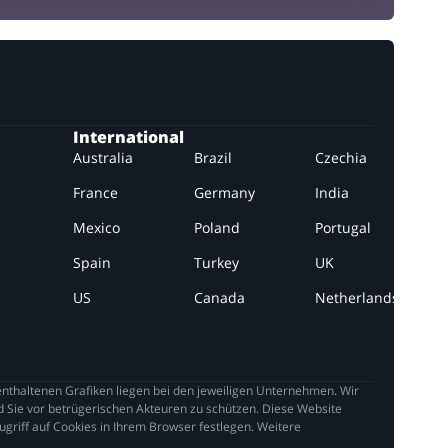
International
Australia
Brazil
Czechia
France
Germany
India
Mexico
Poland
Portugal
Spain
Turkey
UK
US
Canada
Netherlands
thaltenen Grafiken liegen bei den jeweiligen Unternehmen. Wir
 Sie vor betrügerischen Akteuren zu schützen. Diese Website
griff auf Cookies in Ihrem Browser festlegen. Weitere