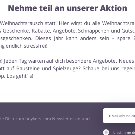
Nehme teil an unserer Aktion
eihnachtsrausch statt! Hier wirst du alle Weihnachtsr
tis Geschenke, Rabatte, Angebote, Schnäppchen und Gutsc
geschenken. Dieses Jahr kann anders sein – spare 
 endlich stressfrei!
ein! Jeden Tag warten auf dich besondere Angebote. Neues
att auf Bausteine und Spielzeuge? Schaue bei uns rege
p. Los geht´s!
de Dich zum buykers.com Newsletter an und
Ich stimme 