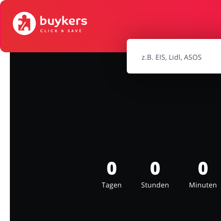
Mode & Accessoires
Home & Ga
Bürobedarf & Schreibwaren
Sport & Ho
Elektronik
Tierbeda
0
0
0
Tagen
Stunden
Minuten