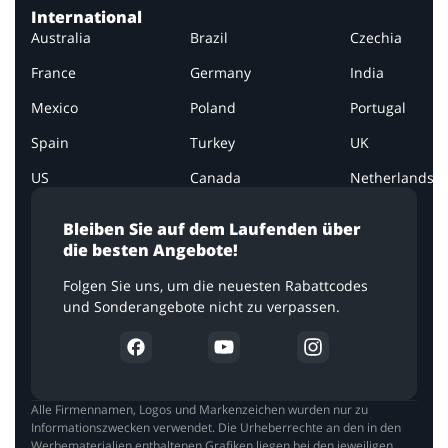
International
Australia
Brazil
Czechia
France
Germany
India
Mexico
Poland
Portugal
Spain
Turkey
UK
US
Canada
Netherlands
Bleiben Sie auf dem Laufenden über
die besten Angebote!
Folgen Sie uns, um die neuesten Rabattcodes
und Sonderangebote nicht zu verpassen.
Alle Firmennamen, Logos und Markenzeichen wurden nur zu
Informationszwecken verwendet. Die Urheberrechte an den in den
Werbematerialien enthaltenen Grafiken liegen bei den jeweiligen