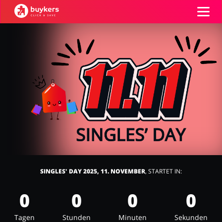
Kategorien
Top100
Shops
Mode & Accessoires
Home & Garden
GUTSCHEIN EINFÜGEN
Essen & Trinken
Beauty & Gesundheit
SINGLES' DAY 2025, 11. NOVEMBER
, STARTET IN:
0
0
0
0
Tagen
Stunden
Minuten
Sekunden