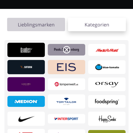
Kfz
Bürobedarf &
Schreibwaren
Lieblingsmarken
Kategorien
Sport & Hobby
Schmuck & Uhren
Blumen & Geschenke
Reisen
Elektronik
Tierbedarf