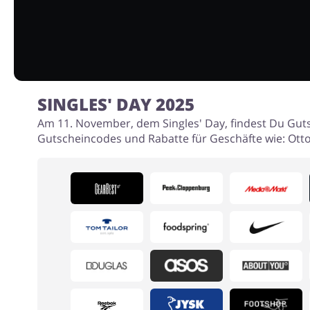
SINGLES' DAY 2025
Am 11. November, dem Singles' Day, findest Du Guts
Gutscheincodes und Rabatte für Geschäfte wie: Otto,