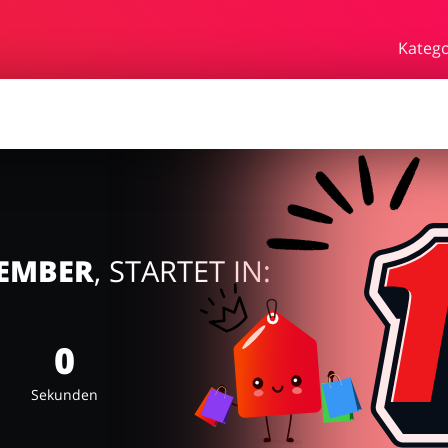
rden
Essen & Trinken
Beaut
Katego
bby
Schmuck & Uhren
Blume
rf
VEMBER
, STARTET IN:
0
Sekunden