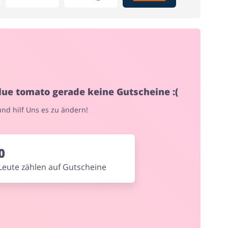
Bürobedarf & Schreibwaren
Mode & Accessoires
blue tomato gerade keine Gutscheine :(
 und hilf Uns es zu ändern!
Elektronik
Tierbedarf
0
Leute zählen auf Gutscheine