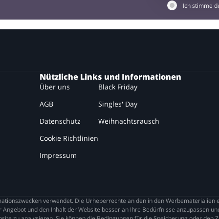
Ich stimme 
Nützliche Links und Informationen
Über uns
Black Friday
AGB
Singles' Day
Datenschutz
Weihnachtsrausch
Cookie Richtlinien
Impressum
tionszwecken verwendet. Die Urheberrechte an den in den Werbematerialien en
 Angebot und den Inhalt der Website besser an Ihre Bedürfnisse anzupassen und
site zu analysieren. Sie können die Bedingungen für die Speicherung oder den Zu