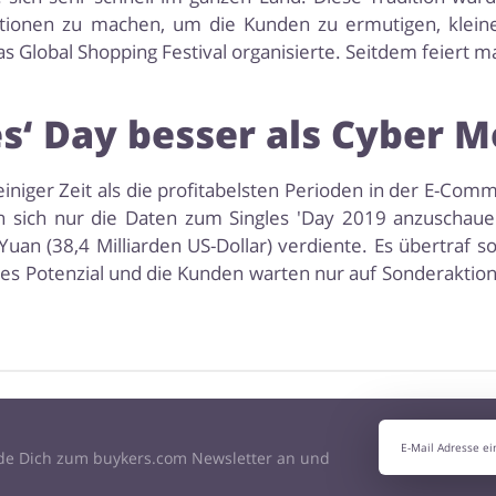
tionen zu machen, um die Kunden zu ermutigen, klein
as Global Shopping Festival organisierte. Seitdem feiert m
s‘ Day besser als Cyber ​
einiger Zeit als die profitabelsten Perioden in der E-Com
sich nur die Daten zum Singles 'Day 2019 anzuschauen
uan (38,4 Milliarden US-Dollar) verdiente. Es übertraf s
oßes Potenzial und die Kunden warten nur auf Sonderaktio
de Dich zum buykers.com Newsletter an und