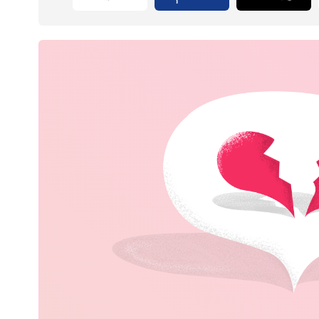
Home & Garden
Essen & Trinken
Sport & Hobby
Schmuck & Uhren