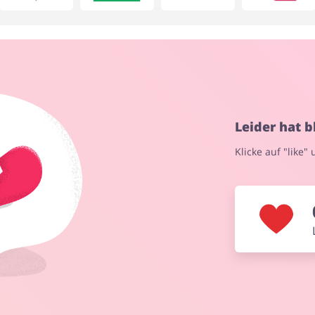
Beauty & Gesundheit
Kfz
Leider hat 
Klicke auf "like"
Blumen & Geschenke
Reisen