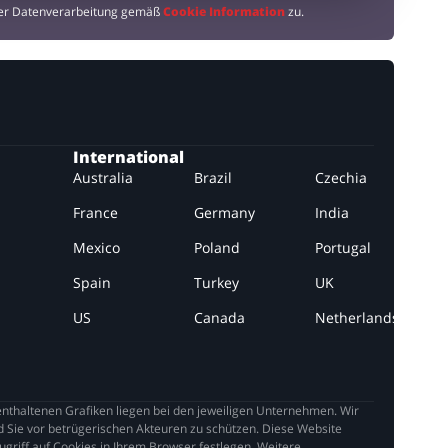
der Datenverarbeitung gemäß
Cookie Information
zu.
International
Australia
Brazil
Czechia
France
Germany
India
Mexico
Poland
Portugal
Spain
Turkey
UK
US
Canada
Netherlands
thaltenen Grafiken liegen bei den jeweiligen Unternehmen. Wir
 Sie vor betrügerischen Akteuren zu schützen. Diese Website
griff auf Cookies in Ihrem Browser festlegen. Weitere