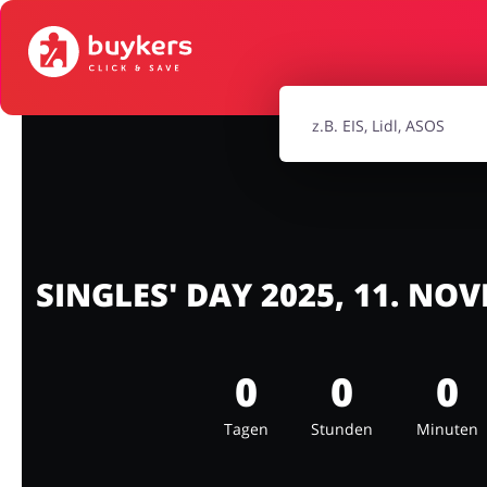
Mode & Accessoires
Home & Ga
Bürobedarf & Schreibwaren
Sport & Ho
Elektronik
Tierbeda
SINGLES' DAY 2025, 11. NO
0
0
0
Tagen
Stunden
Minuten