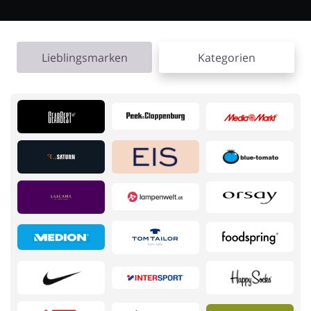
Kfz
Bürobedarf &
Schreibwaren
Lieblingsmarken
Kategorien
Sport & Hobby
Schmuck & Uhren
Blumen & Geschenke
Reisen
Elektronik
Tierbedarf