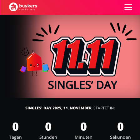
Kategorien
Top100
Shops
Mode & Accessoires
Home & Garden
GUTSCHEIN EINFÜGEN
Essen & Trinken
Beauty & Gesundheit
SINGLES' DAY 2025, 11. NOVEMBER
, STARTET IN:
0
0
0
0
Tagen
Stunden
Minuten
Sekunden