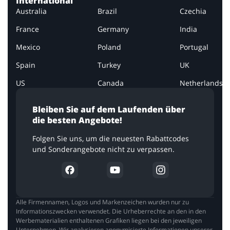
International
Australia
Brazil
Czechia
France
Germany
India
Mexico
Poland
Portugal
Spain
Turkey
UK
US
Canada
Netherlands
Bleiben Sie auf dem Laufenden über
die besten Angebote!
Folgen Sie uns, um die neuesten Rabattcodes
und Sonderangebote nicht zu verpassen.
Alle Firmennamen, Logos und Markenzeichen wurden nur zu
Informationszwecken verwendet. Die Urheberrechte an den in den
Werbematerialien enthaltenen Grafiken liegen bei den jeweiligen
Unternehmen. Wir analysieren anonymisierte Informationen unserer